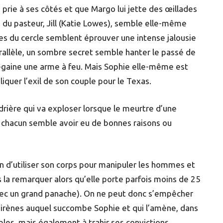
prie à ses côtés et que Margo lui jette des œillades
 du pasteur, Jill (Katie Lowes), semble elle-même
mes du cercle semblent éprouver une intense jalousie
rallèle, un sombre secret semble hanter le passé de
dégaine une arme à feu. Mais Sophie elle-même est
quer l’exil de son couple pour le Texas.
ière qui va exploser lorsque le meurtre d’une
ue chacun semble avoir eu de bonnes raisons ou
n d’utiliser son corps pour manipuler les hommes et
 la remarquer alors qu’elle porte parfois moins de 25
avec un grand panache). On ne peut donc s’empêcher
sirènes auquel succombe Sophie et qui l’amène, dans
les, mais également à trahir ses convictions