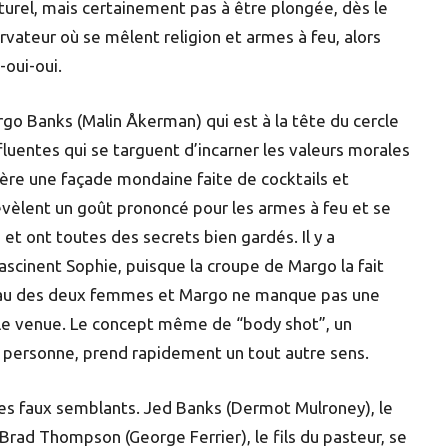
lturel, mais certainement pas à être plongée, dès le
vateur où se mêlent religion et armes à feu, alors
oui-oui.
rgo Banks (Malin Åkerman) qui est à la tête du cercle
luentes qui se targuent d’incarner les valeurs morales
rière une façade mondaine faite de cocktails et
èlent un goût prononcé pour les armes à feu et se
et ont toutes des secrets bien gardés. Il y a
ascinent Sophie, puisque la croupe de Margo la fait
a peau des deux femmes et Margo ne manque pas une
lle venue. Le concept même de “body shot”, un
personne, prend rapidement un tout autre sens.
les faux semblants. Jed Banks (Dermot Mulroney), le
 Brad Thompson (George Ferrier), le fils du pasteur, se