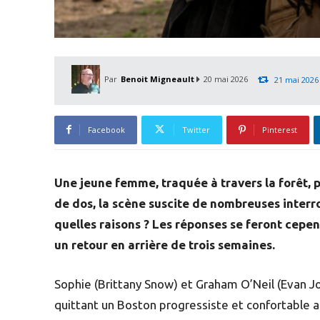
Par
Benoit Migneault
20 mai 2026
21 mai 2026
Facebook
Twitter
Pinterest
Une jeune femme, traquée à travers la forêt, 
de dos, la scène suscite de nombreuses interrog
quelles raisons ? Les réponses se feront cepe
un retour en arrière de trois semaines.
Sophie (Brittany Snow) et Graham O’Neil (Evan Jon
quittant un Boston progressiste et confortable a