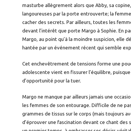
masturbe allègrement alors que Abby, sa copine, 
langoureuses par la porte entrouverte; la femme
cacher des secrets. Par ailleurs, toutes les fem
devant l’intérêt que porte Margo à Sophie. En pa
Margo, au point qu’à la moindre suspicion, elle 
hantée par un événement récent qui semble expli
Cet enchevêtrement de tensions forme une poudr
adolescente vient en fissurer l’équilibre, puisq
d’opportunité pour la tuer.
Margo ne manque par ailleurs jamais une occasio
les femmes de son entourage. Difficile de ne pas
grammes de tissus sur le corps (mais toujours 
d’éprouver une fascination devant ce chant des 
un premier temps, à embrasser ses désirs véritab