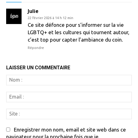
Julie
22 février 2026 à 14 h 12 min
Ce site défonce pour s’informer sur la vie
LGBTQ+ et les cultures qui tournent autour,
c’est top pour capter l’ambiance du coin.
Répondre
LAISSER UN COMMENTAIRE
N
:
Em
:
Si
:
Enregistrer mon nom, email et site web dans ce
navigateur pour la prochaine fois que je