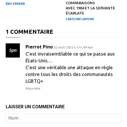
COMPARAISONS
ÉRIC PERRIER
AVEC 1984 ET LA SERVANTE
ÉCARLATE
CAROLINE LAVIGNE
1 COMMENTAIRE
Pierrot Pino
22 août 2025 à 13 h 49 min
C’est invraisemblable ce qui se passe aux
États-Unis…
C’est une véritable une attaque en règle
contre tous les droits des communautés
LGBTQ+
Répondre
LAISSER UN COMMENTAIRE
N
: