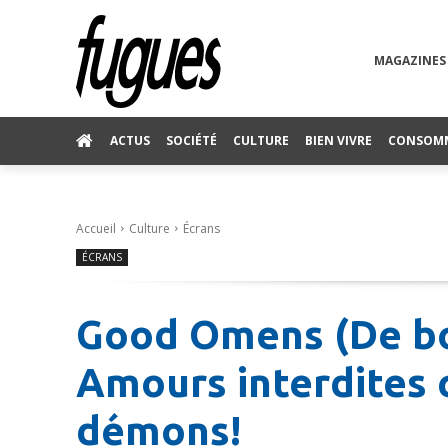
MAGAZINES
ACTUS
SOCIÉTÉ
CULTURE
BIEN VIVRE
CONSOM
Accueil
Culture
Écrans
ÉCRANS
Good Omens (De bo
Amours interdites c
démons!