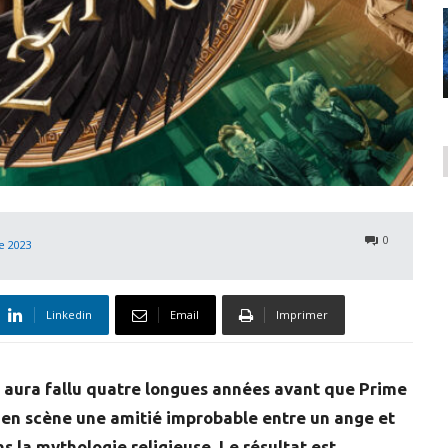
0
e 2023
Linkedin
Email
Imprimer
l aura fallu quatre longues années avant que Prime
t en scène une amitié improbable entre un ange et
 la mythologie religieuse. Le résultat est