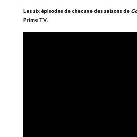
Les six épisodes de chacune des saisons de
G
Prime TV.