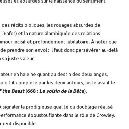
uses et absurdes sur la naissance du sentiment
s des récits bibliques, les rouages absurdes de
et l’Enfer) et la nature alambiquée des relations
umour incisif et profondément jubilatoire. À noter que
de prendre son envol : il faut donc persévérer au-delà
sa juste valeur.
ctateur en haleine quant au destin des deux anges,
rio fut complété par les deux auteurs, juste avant le
f the Beast
(
668 :
Le voisin de la Bête
).
 À signaler la prodigieuse qualité du doublage réalisé
 performance époustouflante dans le rôle de Crowley.
ement disponible.