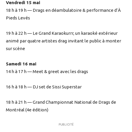
Vendredi 15 mai
18 h à 19 h — Drags en déambulatoire & performance d’À
Pieds Levés
19 h à 22 h — Le Grand Karaokurrr, un karaoké extérieur
animé par quatre artistes drag invitant le public à monter
sur scène
Samedi 16 mai
14 h à 17 h — Meet & greet avec les drags
16 h à 18 h — DJ set de Sissi Superstar
18 h à 21 h — Grand Championnat National de Drags de
Montréal (4e édition)
PUBLICITÉ