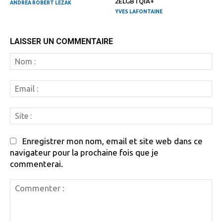
2ELGBTQIA+
ANDREA ROBERT LEZAK
YVES LAFONTAINE
LAISSER UN COMMENTAIRE
N
:
Em
:
Si
:
Enregistrer mon nom, email et site web dans ce
navigateur pour la prochaine fois que je
commenterai.