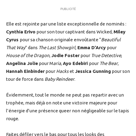
PUBLICITÉ
Elle est rejointe par une liste exceptionnelle de nominés :
Cynthia Erivo
pour son tour captivant dans Wicked,
Miley
Cyrus
pour sa chanson originale envoûtante “
Beautiful
That Way
” dans
The Last Showgirl,
Emma D’Arcy
pour
House of the Dragon
,
Jodie Foster
pour
True Detective
,
Angelina Jolie
pour M
aria
,
Ayo Edebiri
pour
The Bear
,
Hannah Einbinder
pour
Hacks
et
Jessica Gunning
pour son
tour de force dans
Baby Reindeer
.
Évidemment, tout le monde ne peut pas repartir avec un
trophée, mais déjà on note une victoire majeure pour
l’énergie d’une présence queer non négligeable sur le tapis
rouge.
Faites défiler vers le bas pour tous les looks des