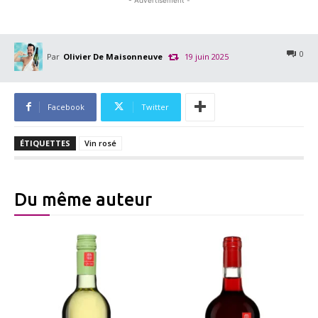
0
Par
Olivier De Maisonneuve
19 juin 2025
Facebook
Twitter
ÉTIQUETTES
Vin rosé
Du même auteur