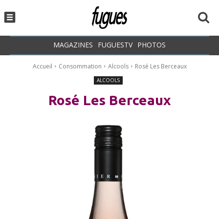
MAGAZINES
FUGUESTV
PHOTOS
Accueil
Consommation
Alcools
Rosé Les Berceaux
ALCOOLS
Rosé Les Berceaux