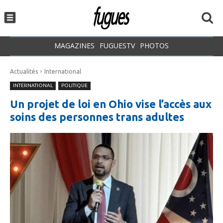
MAGAZINES
FUGUESTV
PHOTOS
Actualités
International
INTERNATIONAL
POLITIQUE
Un projet de loi en Ohio vise l’accès aux
soins des personnes trans adultes