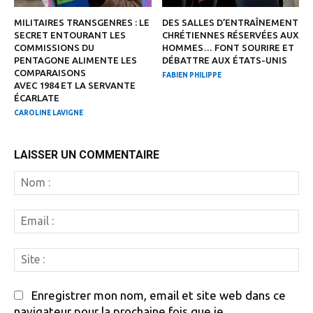
MILITAIRES TRANSGENRES : LE
DES SALLES D’ENTRAÎNEMENT
SECRET ENTOURANT LES
CHRÉTIENNES RÉSERVÉES AUX
COMMISSIONS DU
HOMMES… FONT SOURIRE ET
PENTAGONE ALIMENTE LES
DÉBATTRE AUX ÉTATS-UNIS
COMPARAISONS
FABIEN PHILIPPE
AVEC 1984 ET LA SERVANTE
ÉCARLATE
CAROLINE LAVIGNE
LAISSER UN COMMENTAIRE
N
:
Em
:
Si
:
Enregistrer mon nom, email et site web dans ce
navigateur pour la prochaine fois que je