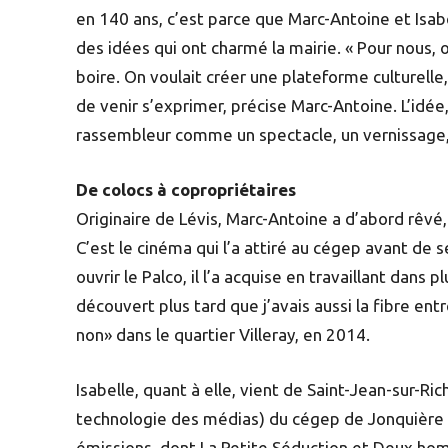
en 140 ans, c’est parce que Marc-Antoine et Isabe
des idées qui ont charmé la mairie. « Pour nous, o
boire. On voulait créer une plateforme culturelle
de venir s’exprimer, précise Marc-Antoine. L’idé
rassembleur comme un spectacle, un vernissage, u
De colocs à copropriétaires
Originaire de Lévis, Marc-Antoine a d’abord rêvé,
C’est le cinéma qui l’a attiré au cégep avant de 
ouvrir le Palco, il l’a acquise en travaillant dans pl
découvert plus tard que j’avais aussi la fibre entr
non» dans le quartier Villeray, en 2014.
Isabelle, quant à elle, vient de Saint-Jean-sur-
technologie des médias) du cégep de Jonquière 
émissions, dont La Petite Séduction et Deux ho