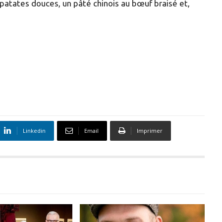
atates douces, un pâté chinois au bœuf braisé et,
Linkedin
Email
Imprimer