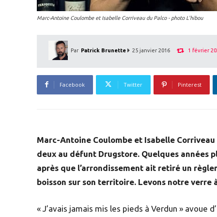
Marc-Antoine Coulombe et Isabelle Corriveau du Palco - photo L'hibou
1 février 2
Par
Patrick Brunette
25 janvier 2016
Facebook
Twitter
Pinterest
Marc-Antoine Coulombe et Isabelle Corriveau se
deux au défunt Drugstore. Quelques années plus
après que l’arrondissement ait retiré un règle
boisson sur son territoire. Levons notre verre 
« J’avais jamais mis les pieds à Verdun » avoue