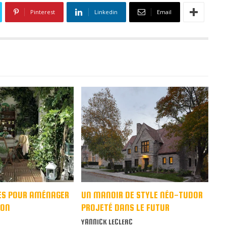
Pinterest
Linkedin
Email
ES POUR AMÉNAGER
UN MANOIR DE STYLE NÉO-TUDOR
CON
PROJETÉ DANS LE FUTUR
YANNICK LECLERC