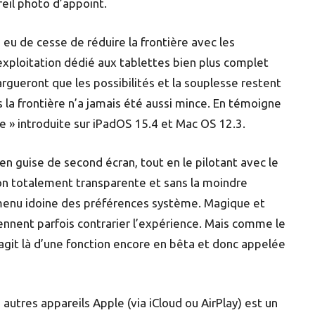
reil photo d’appoint.
 eu de cesse de réduire la frontière avec les
exploitation dédié aux tablettes bien plus complet
gueront que les possibilités et la souplesse restent
s la frontière n’a jamais été aussi mince. En témoigne
e » introduite sur iPadOS 15.4 et Mac OS 12.3.
 en guise de second écran, tout en le pilotant avec le
çon totalement transparente et sans la moindre
le menu idoine des préférences système. Magique et
nnent parfois contrarier l’expérience. Mais comme le
’agit là d’une fonction encore en bêta et donc appelée
s autres appareils Apple (via iCloud ou AirPlay) est un