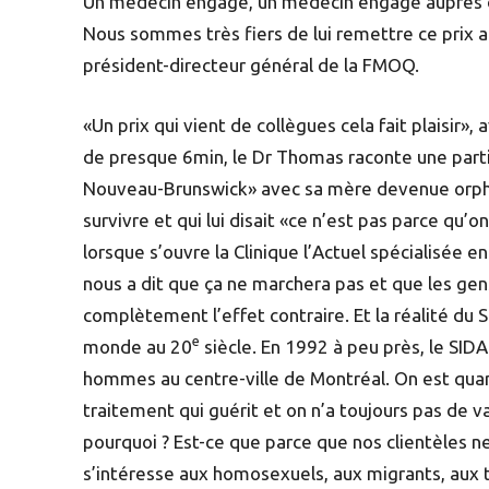
Un médecin engagé, un médecin engagé auprès de
Nous sommes très fiers de lui remettre ce prix a
président-directeur général de la FMOQ.
«Un prix qui vient de collègues cela fait plaisi
de presque 6min, le Dr Thomas raconte une parti
Nouveau-Brunswick» avec sa mère devenue orphel
survivre et qui lui disait «ce n’est pas parce qu’o
lorsque s’ouvre la Clinique l’Actuel spécialisée e
nous a dit que ça ne marchera pas et que les ge
complètement l’effet contraire. Et la réalité du SI
e
monde au 20
siècle. En 1992 à peu près, le SIDA
hommes au centre-ville de Montréal. On est qua
traitement qui guérit et on n’a toujours pas de va
pourquoi ? Est-ce que parce que nos clientèles n
s’intéresse aux homosexuels, aux migrants, aux t