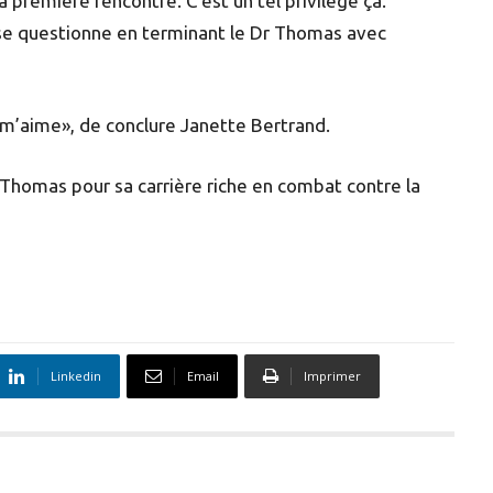
 première rencontre. C’est un tel privilège ça.
se questionne en terminant le Dr Thomas avec
il m’aime», de conclure Janette Bertrand.
r Thomas pour sa carrière riche en combat contre la
Linkedin
Email
Imprimer