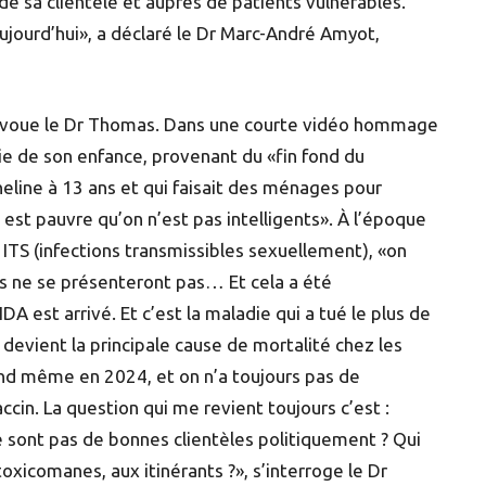
 sa clientèle et auprès de patients vulnérables.
ujourd’hui», a déclaré le Dr Marc-André Amyot,
r», avoue le Dr Thomas. Dans une courte vidéo hommage
e de son enfance, provenant du «fin fond du
ine à 13 ans et qui faisait des ménages pour
n est pauvre qu’on n’est pas intelligents». À l’époque
n ITS (infections transmissibles sexuellement), «on
ns ne se présenteront pas… Et cela a été
DA est arrivé. Et c’est la maladie qui a tué le plus de
 devient la principale cause de mortalité chez les
nd même en 2024, et on n’a toujours pas de
ccin. La question qui me revient toujours c’est :
e sont pas de bonnes clientèles politiquement ? Qui
oxicomanes, aux itinérants ?», s’interroge le Dr