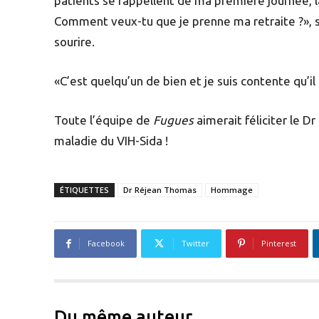
patients se rappellent de ma première journée, la
Comment veux-tu que je prenne ma retraite ?», 
sourire.
«C’est quelqu’un de bien et je suis contente qu’
Toute l’équipe de
Fugues
aimerait féliciter le D
maladie du VIH-Sida !
ÉTIQUETTES
Dr Réjean Thomas
Hommage
Facebook
Twitter
Pinterest
Du même auteur