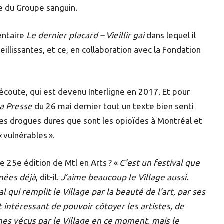
e du Groupe sanguin.
entaire
Le dernier placard – Vieillir gai
dans lequel il
llissantes, et ce, en collaboration avec la Fondation
 écoute, qui est devenu Interligne en 2017. Et pour
a Presse
du 26 mai dernier tout un texte bien senti
n des drogues dures que sont les opioïdes à Montréal et
« vulnérables ».
e 25e édition de Mtl en Arts ? «
C’est un festival que
nnées déjà
, dit-il.
J’aime beaucoup le Village aussi.
al qui remplit le Village par la beauté de l’art, par ses
 intéressant de pouvoir côtoyer les artistes, de
mes vécus par le Village en ce moment, mais le