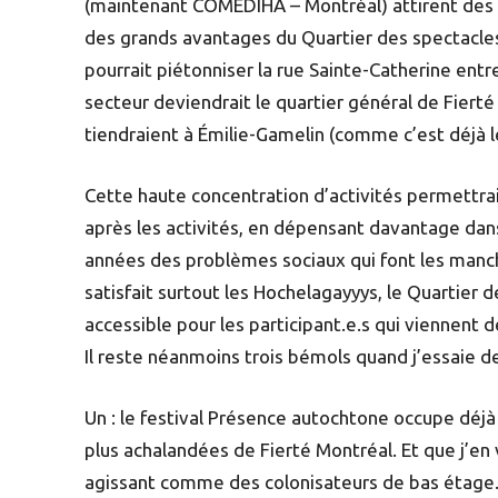
(maintenant COMEDIHA – Montréal) attirent des c
des grands avantages du Quartier des spectacles 
pourrait piétonniser la rue Sainte-Catherine ent
secteur deviendrait le quartier général de Fierté
tiendraient à Émilie-Gamelin (comme c’est déjà le 
Cette haute concentration d’activités permettrai
après les activités, en dépensant davantage dan
années des problèmes sociaux qui font les manch
satisfait surtout les Hochelagayyys, le Quartier d
accessible pour les participant.e.s qui viennent d
Il reste néanmoins trois bémols quand j’essaie de 
Un : le festival Présence autochtone occupe déjà
plus achalandées de Fierté Montréal. Et que j’en v
agissant comme des colonisateurs de bas étage. 