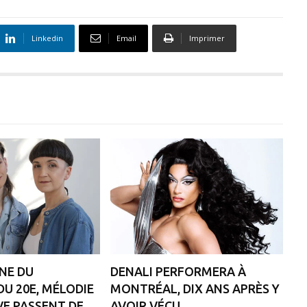
Linkedin
Email
Imprimer
ÈNE DU
DENALI PERFORMERA À
DU 20E, MÉLODIE
MONTRÉAL, DIX ANS APRÈS Y
VE PASSENT DE
AVOIR VÉCU