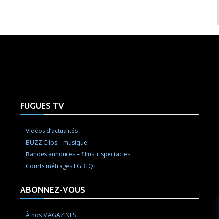
e here! Replace this with any non empty raw html code and 
FUGUES TV
Vidéos d’actualités
BUZZ Clips – musique
Bandes annonces – films + spectacles
Courts métrages LGBTQ+
ABONNEZ-VOUS
À nos MAGAZINES