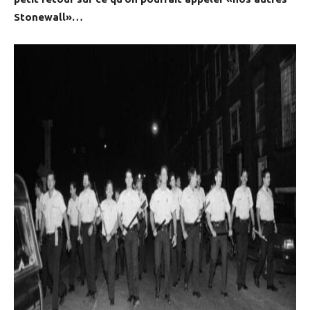
Stonewall»…