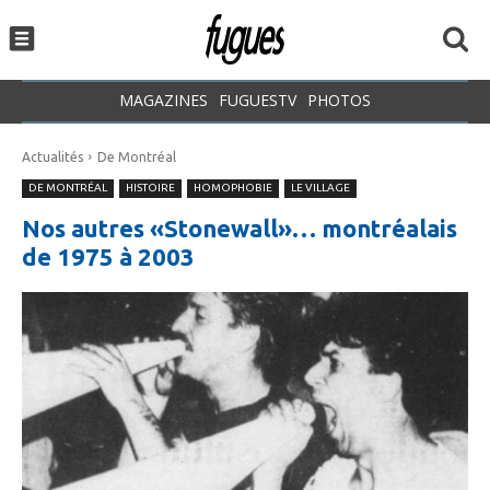
MAGAZINES
FUGUESTV
PHOTOS
Actualités
De Montréal
DE MONTRÉAL
HISTOIRE
HOMOPHOBIE
LE VILLAGE
Nos autres «Stonewall»… montréalais
de 1975 à 2003