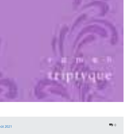
0
oût 2021