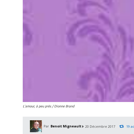
L’amour, à peu près / Dionne Brand
Par
Benoit Migneault
20 Décembre 2017
19 a