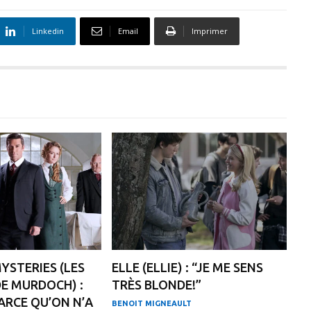
Linkedin
Email
Imprimer
STERIES (LES
ELLE (ELLIE) : “JE ME SENS
E MURDOCH) :
TRÈS BLONDE!”
PARCE QU’ON N’A
BENOIT MIGNEAULT