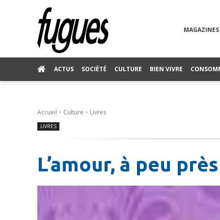
MAGAZINES
ACTUS
SOCIÉTÉ
CULTURE
BIEN VIVRE
CONSOM
Accueil
Culture
Livres
LIVRES
L’amour, à peu près