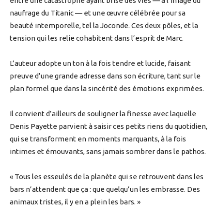
entre une catastrophe ayant brisé des vies — à l’image du
naufrage du Titanic — et une œuvre célébrée pour sa
beauté intemporelle, tel la Joconde. Ces deux pôles, et la
tension qui les relie cohabitent dans l’esprit de Marc.
L’auteur adopte un ton à la fois tendre et lucide, faisant
preuve d’une grande adresse dans son écriture, tant sur le
plan formel que dans la sincérité des émotions exprimées.
Il convient d’ailleurs de souligner la finesse avec laquelle
Denis Payette parvient à saisir ces petits riens du quotidien,
qui se transforment en moments marquants, à la fois
intimes et émouvants, sans jamais sombrer dans le pathos.
« Tous les esseulés de la planète qui se retrouvent dans les
bars n’attendent que ça : que quelqu’un les embrasse. Des
animaux tristes, il y en a plein les bars. »