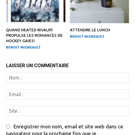
QUAND HEATED RIVALRY
ATTENDRE LE LUNCH
PROPULSE LES ROMANCES DE
BENOIT MIGNEAULT
HOCKEY GAIES!
BENOIT MIGNEAULT
LAISSER UN COMMENTAIRE
N
:
Em
:
Si
:
Enregistrer mon nom, email et site web dans ce
navigateur pour la prochaine fois que je