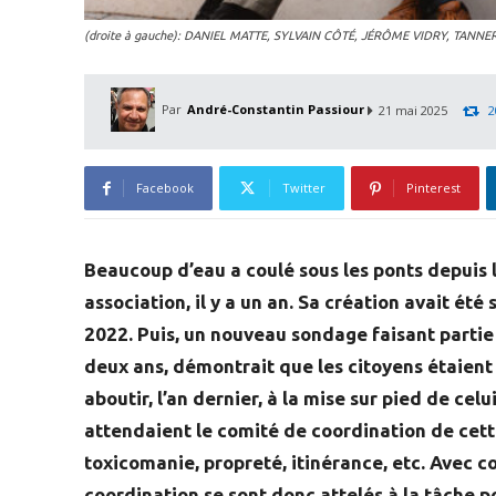
(droite à gauche): DANIEL MATTE, SYLVAIN CÔTÉ, JÉRÔME VIDRY, TAN
Par
André-Constantin Passiour
21 mai 2025
2
Facebook
Twitter
Pinterest
Beaucoup d’eau a coulé sous les ponts depuis 
association, il y a un an. Sa création avait ét
2022. Puis, un nouveau sondage faisant partie d
deux ans, démontrait que les citoyens étaient
aboutir, l’an dernier, à la mise sur pied de celu
attendaient le comité de coordination de cette 
toxicomanie, propreté, itinérance, etc. Avec 
coordination se sont donc attelés à la tâche p