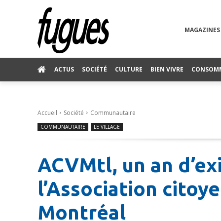
MAGAZINES
ACTUS
SOCIÉTÉ
CULTURE
BIEN VIVRE
CONSOM
Accueil
Société
Communautaire
COMMUNAUTAIRE
LE VILLAGE
ACVMtl, un an d’ex
l’Association citoy
Montréal