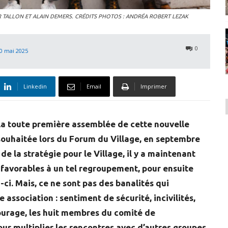
NER TALLON ET ALAIN DEMERS. CRÉDITS PHOTOS : ANDRÉA ROBERT LEZAK
0
0 mai 2025
Linkedin
Email
Imprimer
la toute première assemblée de cette nouvelle
é souhaitée lors du Forum du Village, en septembre
e la stratégie pour le Village, il y a maintenant
 favorables à un tel regroupement, pour ensuite
i-ci. Mais, ce ne sont pas des banalités qui
association : sentiment de sécurité, incivilités,
courage, les huit membres du comité de
our multiplier les rencontres avec d’autres groupes