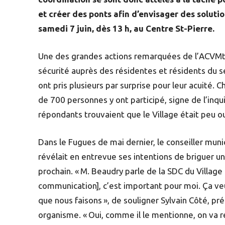
et créer des ponts afin d’envisager des soluti
samedi 7 juin, dès 13 h, au Centre St-Pierre.
Une des grandes actions remarquées de l’ACVMtl
sécurité auprès des résidentes et résidents du se
ont pris plusieurs par surprise pour leur acuité. 
de 700 personnes y ont participé, signe de l’inq
répondants trouvaient que le Village était peu ou 
Dans le Fugues de mai dernier, le conseiller mu
révélait en entrevue ses intentions de briguer 
prochain. « M. Beaudry parle de la SDC du Villa
communication], c’est important pour moi. Ça veut
que nous faisons », de souligner Sylvain Côté, 
organisme. « Oui, comme il le mentionne, on va re