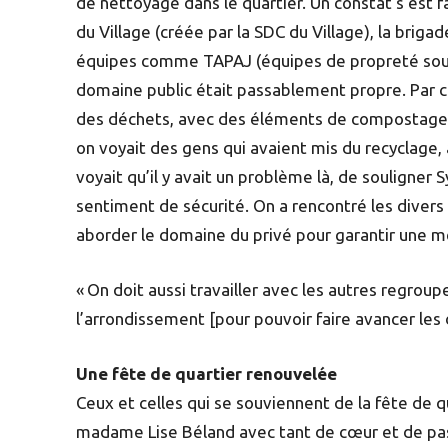
de nettoyage dans le quartier. Un constat s’est f
du Village (créée par la SDC du Village), la brigad
équipes comme TAPAJ (équipes de propreté sous l
domaine public était passablement propre. Par con
des déchets, avec des éléments de compostage, 
on voyait des gens qui avaient mis du recyclage, a
voyait qu’il y avait un problème là, de souligner 
sentiment de sécurité. On a rencontré les dive
aborder le domaine du privé pour garantir une me
« On doit aussi travailler avec les autres regrou
l’arrondissement [pour pouvoir faire avancer les 
Une fête de quartier renouvelée
Ceux et celles qui se souviennent de la fête de q
madame Lise Béland avec tant de cœur et de passi