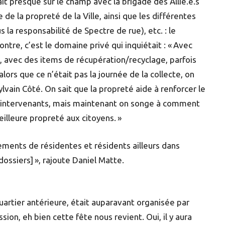
ait presque sur le champ avec la brigade des Allié.e.s
e de la propreté de la Ville, ainsi que les différentes
a responsabilité de Spectre de rue), etc. : le
tre, c’est le domaine privé qui inquiétait : « Avec
avec des items de récupération/recyclage, parfois
lors que ce n’était pas la journée de la collecte, on
Sylvain Côté. On sait que la propreté aide à renforcer le
rs intervenants, mais maintenant on songe à comment
illeure propreté aux citoyens. »
pements de résidentes et résidents ailleurs dans
dossiers] », rajoute Daniel Matte.
uartier antérieure, était auparavant organisée par
on, eh bien cette fête nous revient. Oui, il y aura