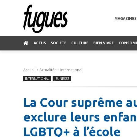
MAGAZINES
ACTUS
SOCIÉTÉ
CULTURE
BIEN VIVRE
CONSOM
Accueil
Actualités
International
INTERNATIONAL
JEUNESSE
La Cour suprême au
exclure leurs enfa
LGBTQ+ à l’école