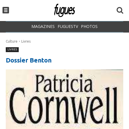
MAGAZINES
FUGUESTV
PHOTOS
Culture
Livres
LIVRES
Dossier Benton