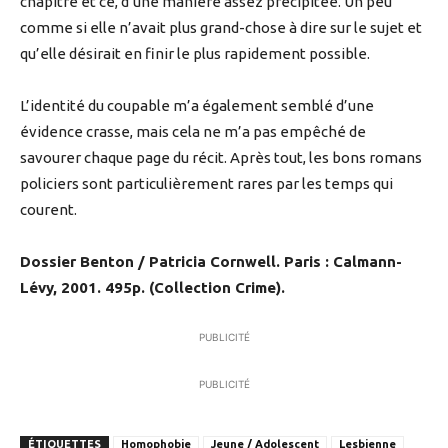
chapitre et ce, d’une manière assez précipitée. Un peu
comme si elle n’avait plus grand-chose à dire sur le sujet et
qu’elle désirait en finir le plus rapidement possible.
L’identité du coupable m’a également semblé d’une
évidence crasse, mais cela ne m’a pas empêché de
savourer chaque page du récit. Après tout, les bons romans
policiers sont particulièrement rares par les temps qui
courent.
Dossier Benton / Patricia Cornwell. Paris : Calmann-
Lévy, 2001. 495p. (Collection Crime).
PUBLICITÉ
PUBLICITÉ
ÉTIQUETTES
Homophobie
Jeune / Adolescent
Lesbienne