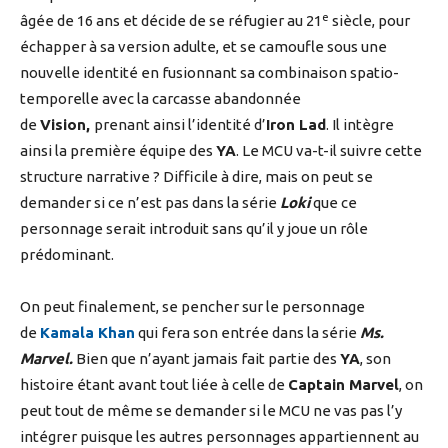
e
âgée de 16 ans et décide de se réfugier au 21
siècle, pour
échapper à sa version adulte, et se camoufle sous une
nouvelle identité en fusionnant sa combinaison spatio-
temporelle avec la carcasse abandonnée
de
Vision,
prenant ainsi l’identité d’
Iron Lad
. Il intègre
ainsi la première équipe des
YA
. Le MCU va-t-il suivre cette
structure narrative ? Difficile à dire, mais on peut se
demander si ce n’est pas dans la série
Loki
que ce
personnage serait introduit sans qu’il y joue un rôle
prédominant.
On peut finalement, se pencher sur le personnage
de
Kamala Khan
qui fera son entrée dans la série
Ms.
Marvel.
Bien que n’ayant jamais fait partie des
YA
, son
histoire étant avant tout liée à celle de
Captain Marvel
, on
peut tout de même se demander si le MCU ne vas pas l’y
intégrer puisque les autres personnages appartiennent au