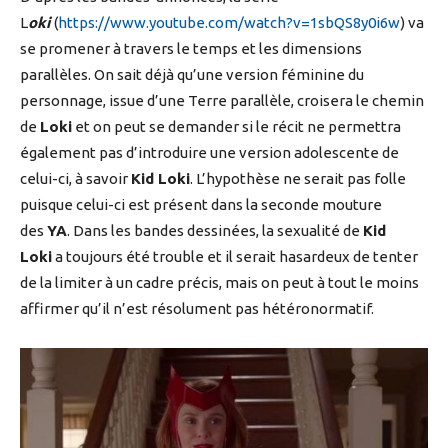
L
oki
(
https://www.youtube.com/watch?v=1sbQS8y0i6w
) va
se promener à travers le temps et les dimensions
parallèles. On sait déjà qu’une version féminine du
personnage, issue d’une Terre parallèle, croisera le chemin
de
Loki
et on peut se demander si le récit ne permettra
également pas d’introduire une version adolescente de
celui-ci, à savoir
Kid Loki
. L’hypothèse ne serait pas folle
puisque celui-ci est présent dans la seconde mouture
des
YA
. Dans les bandes dessinées, la sexualité de
Kid
Loki
a toujours été trouble et il serait hasardeux de tenter
de la limiter à un cadre précis, mais on peut à tout le moins
affirmer qu’il n’est résolument pas hétéronormatif.