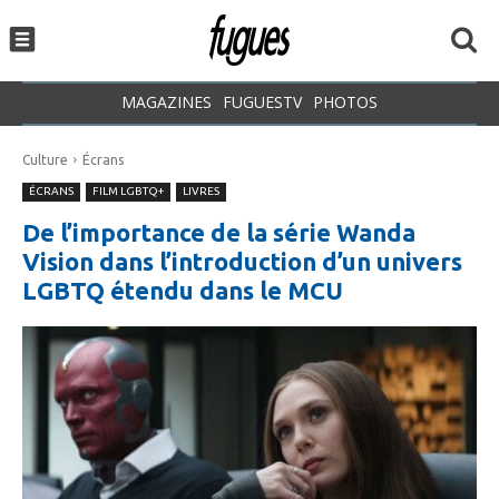
MAGAZINES
FUGUESTV
PHOTOS
Culture
Écrans
ÉCRANS
FILM LGBTQ+
LIVRES
De l’importance de la série Wanda
Vision dans l’introduction d’un univers
LGBTQ étendu dans le MCU