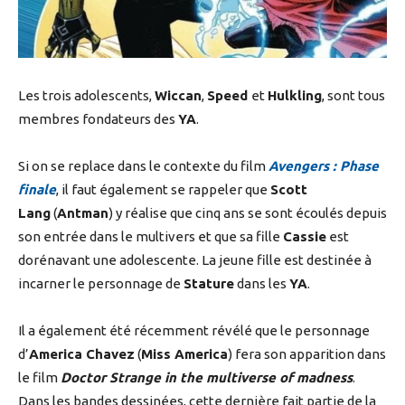
Les trois adolescents,
Wiccan
,
Speed
et
Hulkling
, sont tous
membres fondateurs des
YA
.
Si on se replace dans le contexte du film
Avengers : Phase
finale
, il faut également se rappeler que
Scott
Lang
(
Antman
) y réalise que cinq ans se sont écoulés depuis
son entrée dans le multivers et que sa fille
Cassie
est
dorénavant une adolescente. La jeune fille est destinée à
incarner le personnage de
Stature
dans les
YA
.
Il a également été récemment révélé que le personnage
d’
America Chavez
(
Miss America
) fera son apparition dans
le film
Doctor Strange in the multiverse of madness
.
Dans les bandes dessinées, cette dernière fait partie de la