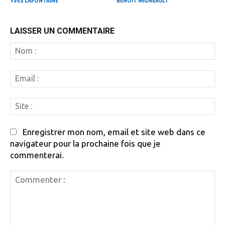
YVES LAFONTAINE
BENOIT MIGNEAULT
LAISSER UN COMMENTAIRE
N
:
Em
:
Si
:
Enregistrer mon nom, email et site web dans ce
navigateur pour la prochaine fois que je
commenterai.