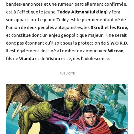
bandes-annonces et une rumeur, partiellement confirmée,
est à l’effet que le jeune
Teddy Altman
(
Hulkling
) y fera
son apparition. Le jeune Teddy est le premier enfant né de
l’union de deux peuples antagonistes, les
Skrull
et les
Kree
,
et constitue donc un enjeu géopolitique majeur : il ne serait
donc pas étonnant qu’il soit sous la protection de
S.W.O.R.D
.
Il est également destiné à tomber en amour avec
Wiccan
,
fils de
Wanda
et de
Vision
et ce, dès l’adolescence.
PUBLICITÉ