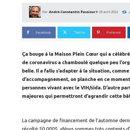
Par
André-Constantin Passiour
29 avril 2022
Facebook
Twitter
Pinterest
Ça bouge à la Maison Plein Cœur qui a célébré 
de coronavirus a chamboulé quelque peu l’organ
belle. Il a fallu s’adapter à la situation, com
d’accompagnement, on planche en ce moment s
personnes vivant avec le VIH/sida. D’autre par
majeures qui permettront d’agrandir cette bâ
La campagne de financement de l’automne dernier
récolté 50 000$. «Nous sommes très contents d’a