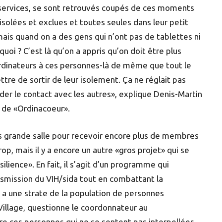
ervices, se sont retrouvés coupés de ces moments
 isolées et exclues et toutes seules dans leur petit
, mais quand on a des gens qui n’ont pas de tablettes ni
quoi ? C’est là qu’on a appris qu’on doit être plus
 ordinateurs à ces personnes-là de même que tout le
tre de sortir de leur isolement. Ça ne réglait pas
der le contact avec les autres», explique Denis-Martin
m de «Ordinacoeur».
lus grande salle pour recevoir encore plus de membres
rop, mais il y a encore un autre «gros projet» qui se
silience». En fait, il s’agit d’un programme qui
ansmission du VIH/sida tout en combattant la
 y a une strate de la population de personnes
 Village, questionne le coordonnateur au
 ces personnes qui ne se sentent pas interpellées