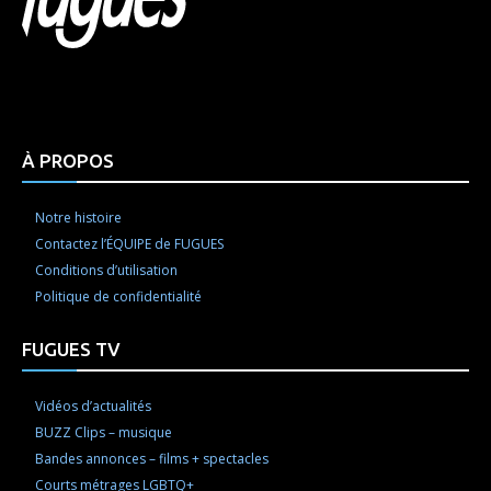
Html code here! Replace this with any non empty raw
html code and that's it.
À PROPOS
Notre histoire
Contactez l’ÉQUIPE de FUGUES
Conditions d’utilisation
Politique de confidentialité
FUGUES TV
Vidéos d’actualités
BUZZ Clips – musique
Bandes annonces – films + spectacles
Courts métrages LGBTQ+