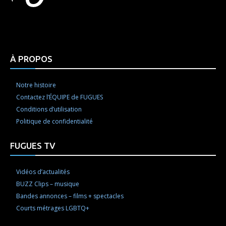
Html code here! Replace this with any non empty raw
html code and that's it.
À PROPOS
Notre histoire
Contactez l’ÉQUIPE de FUGUES
Conditions d’utilisation
Politique de confidentialité
FUGUES TV
Vidéos d’actualités
BUZZ Clips – musique
Bandes annonces – films + spectacles
Courts métrages LGBTQ+