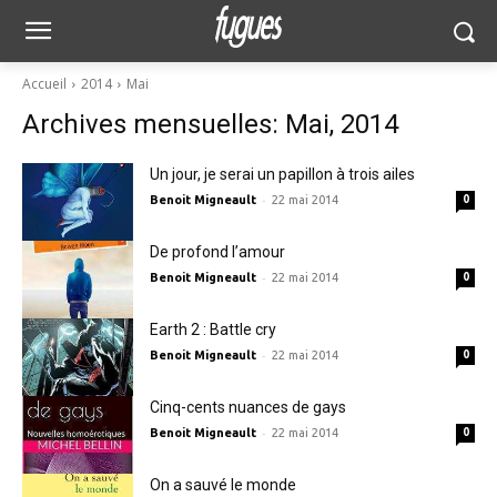
Accueil
2014
Mai
Archives mensuelles: Mai, 2014
Un jour, je serai un papillon à trois ailes
-
Benoit Migneault
22 mai 2014
0
De profond l’amour
-
Benoit Migneault
22 mai 2014
0
Earth 2 : Battle cry
-
Benoit Migneault
22 mai 2014
0
Cinq-cents nuances de gays
-
Benoit Migneault
22 mai 2014
0
On a sauvé le monde