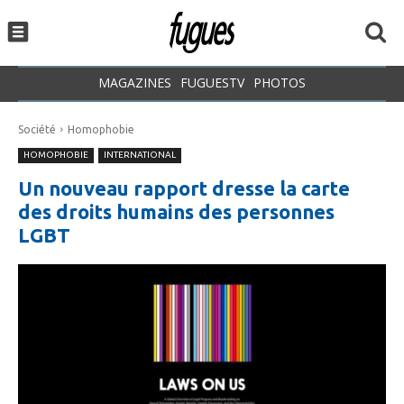
MAGAZINES
FUGUESTV
PHOTOS
Société
Homophobie
HOMOPHOBIE
INTERNATIONAL
Un nouveau rapport dresse la carte
des droits humains des personnes
LGBT