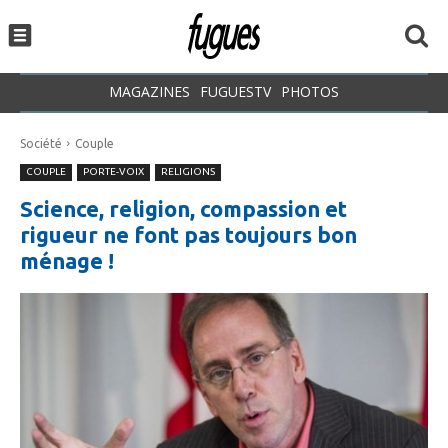
MAGAZINES
FUGUESTV
PHOTOS
Société
Couple
COUPLE
PORTE-VOIX
RELIGIONS
Science, religion, compassion et
rigueur ne font pas toujours bon
ménage !