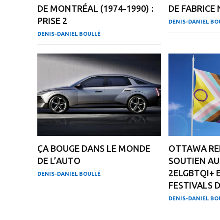
DE MONTRÉAL (1974-1990) :
DE FABRICE
PRISE 2
DENIS-DANIEL BO
DENIS-DANIEL BOULLÉ
ÇA BOUGE DANS LE MONDE
OTTAWA RE
DE L’AUTO
SOUTIEN A
2ELGBTQI+ 
DENIS-DANIEL BOULLÉ
FESTIVALS D
DENIS-DANIEL BO