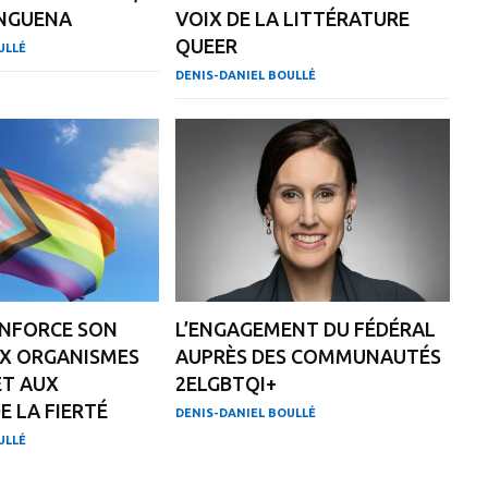
 NGUENA
VOIX DE LA LITTÉRATURE
QUEER
ULLÉ
DENIS-DANIEL BOULLÉ
NFORCE SON
L’ENGAGEMENT DU FÉDÉRAL
UX ORGANISMES
AUPRÈS DES COMMUNAUTÉS
ET AUX
2ELGBTQI+
E LA FIERTÉ
DENIS-DANIEL BOULLÉ
ULLÉ