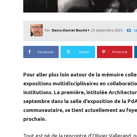
Par
Denis-Daniel Boullé
25 septembre 2025
1
Facebook
Twitter
Pinterest
Pour aller plus loin autour de la mémoire coll
expositions multidisciplinaires en collaboratio
institutions. La première, intitulée Architectur
septembre dans la salle d’exposition de la PdA
communautaire, se tient actuellement au foy
prochain.
Tout est né de la rencontre d’Olivier Vallerand, p