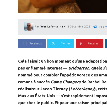
Par
Yves Lafontaine
12 Décembre 2025
14 jan
Facebook
Twitter
Pinterest
Cela faisait un bon moment qu’une adaptation 
pas enflammé Internet —
Bridgerton
, quelqu’
nommé pour combler l’appétit vorace des amat
romans à succès
Game Changers
de Rachel Reid
réalisateur Jacob Tierney (
Letterkenny
), cet
Max aux États-Unis — s’est rapidement imposée
que chez le public. Et pour une raison princip