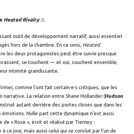
de
Heated Rivalry
⚠️
issant outil de développement narratif, aussi essentiel
angés hors de la chambre. En ce sens,
Heated
ntre les deux protagonistes peut être suivie presque
mbrassent, se touchent — et oui, couchent ensemble,
leur intimité grandissante.
rmer, comme l’ont fait certain·e·s critiques, que les
n narrative. La relation entre Shane Hollander (
Hudson
onstruit autant derrière des portes closes que dans les
s émotions. Nulle part cette dynamique n’est aussi
 de « Rose », écrit et réalisé par Tierney :
à ce jour, mais aussi celui qui se conclut par l’un de