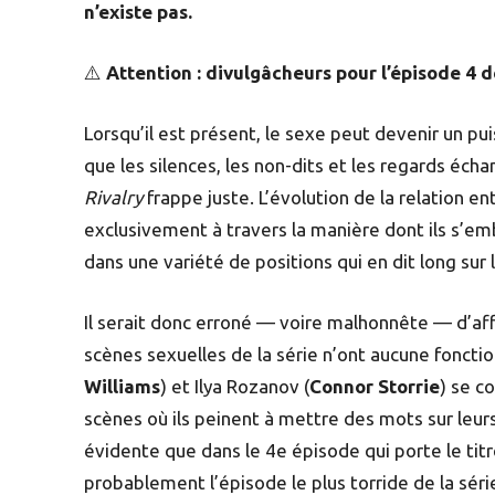
n’existe pas.
⚠️
Attention : divulgâcheurs pour l’épisode 4 
Lorsqu’il est présent, le sexe peut devenir un pu
que les silences, les non-dits et les regards éch
Rivalry
frappe juste. L’évolution de la relation e
exclusivement à travers la manière dont ils s’e
dans une variété de positions qui en dit long sur 
Il serait donc erroné — voire malhonnête — d’affi
scènes sexuelles de la série n’ont aucune fonctio
Williams
) et Ilya Rozanov (
Connor Storrie
) se c
scènes où ils peinent à mettre des mots sur leur
évidente que dans le 4e épisode qui porte le titre
probablement l’épisode le plus torride de la série 