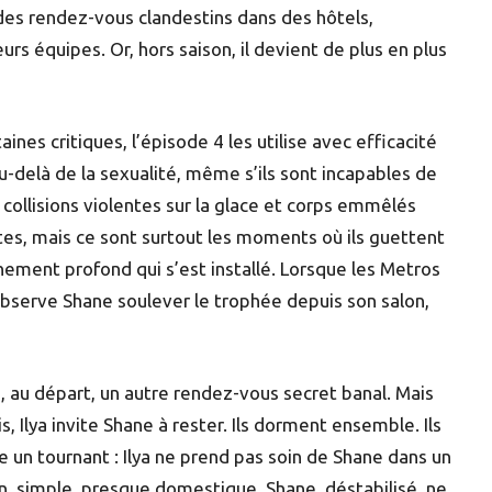
 des rendez-vous clandestins dans des hôtels,
rs équipes. Or, hors saison, il devient de plus en plus
aines critiques, l’épisode 4 les utilise avec efficacité
u-delà de la sexualité, même s’ils sont incapables de
collisions violentes sur la glace et corps emmêlés
rtes, mais ce sont surtout les moments où ils guettent
hement profond qui s’est installé. Lorsque les Metros
observe Shane soulever le trophée depuis son salon,
e, au départ, un autre rendez-vous secret banal. Mais
s, Ilya invite Shane à rester. Ils dorment ensemble. Ils
 un tournant : Ilya ne prend pas soin de Shane dans un
n, simple, presque domestique. Shane, déstabilisé, ne