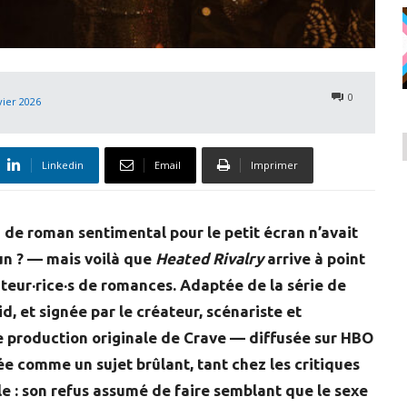
0
vier 2026
Linkedin
Email
Imprimer
de roman sentimental pour le petit écran n’avait
un ? — mais voilà que
Heated Rivalry
arrive à point
eur·rice·s de romances. Adaptée de la série de
, et signée par le créateur, scénariste et
te production originale de Crave — diffusée sur HBO
 comme un sujet brûlant, tant chez les critiques
ale : son refus assumé de faire semblant que le sexe