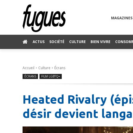
MAGAZINES
ACTUS
SOCIÉTÉ
CULTURE
BIEN VIVRE
CONSOM
Accueil
Culture
Écrans
ÉCRANS
FILM LGBTQ+
Heated Rivalry (épi
désir devient lang