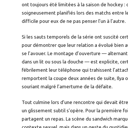
ont toujours été limitées à la saison de hockey :
soigneusement planifiés lors des matchs entre leu
difficile pour eux de ne pas penser l’un à l’autre.
Si les sauts temporels de la série ont suscité cert
pour démontrer que leur relation a évolué bien a
se l’avouer. Le montage d’ouverture — alternant 
dans un lit ou sous la douche — est explicite, ce
fébrilement leur téléphone qui trahissent l’attac
remportent la coupe deux années de suite, Ilya 
souriant malgré l’amertume de la défaite.
Tout culmine lors d’une rencontre qui devait êtr
un glissement subtil s’opère. Pour la première foi
partagent un repas. La scène du sandwich marque
contexte sexuel, mais dans un geste du quotidie