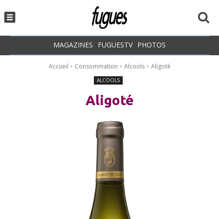
MAGAZINES
FUGUESTV
PHOTOS
Accueil
Consommation
Alcools
Aligoté
ALCOOLS
Aligoté