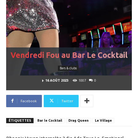
Vendredi Fou au Bar Le Cocktail
Bars & clubs
1007
0
16 AOÛT 2023
Facebook
Twitter
ÉTIQUETTES
Bar le Cocktail
Drag Queen
Le Village