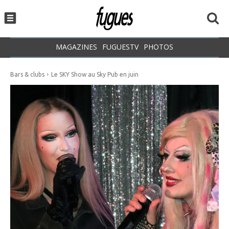
MAGAZINES
FUGUESTV
PHOTOS
Bars & clubs
Le SKY Show au Sky Pub en juin