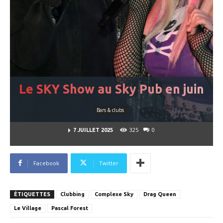
Le SKY Show au Sky Pub en juin
Bars & clubs
325
0
7 JUILLET 2025
Facebook
Twitter
ÉTIQUETTES
Clubbing
Complexe Sky
Drag Queen
Le Village
Pascal Forest