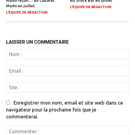
Mado reçoit… au Cabaret
Au Stock Bar en juillet
Mado en juillet
L'ÉQUIPE DE RÉDACTION
L'ÉQUIPE DE RÉDACTION
LAISSER UN COMMENTAIRE
N
:
Em
:
Si
:
Enregistrer mon nom, email et site web dans ce
navigateur pour la prochaine fois que je
commenterai.