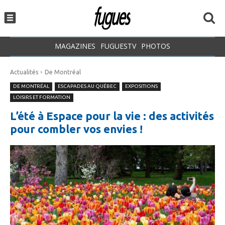
MAGAZINES
FUGUESTV
PHOTOS
Actualités
De Montréal
DE MONTRÉAL
ESCAPADES AU QUÉBEC
EXPOSITIONS
LOISIRS ET FORMATION
L’été à Espace pour la vie : des activités
pour combler vos envies !