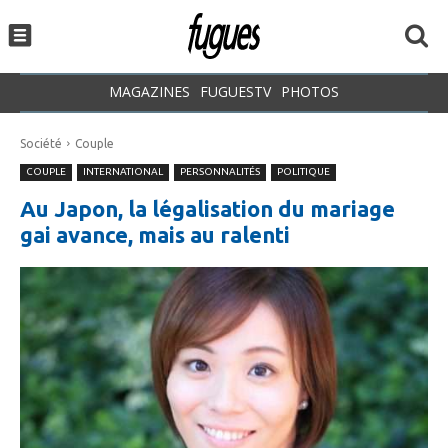
MAGAZINES
FUGUESTV
PHOTOS
Société
Couple
COUPLE
INTERNATIONAL
PERSONNALITÉS
POLITIQUE
Au Japon, la légalisation du mariage
gai avance, mais au ralenti