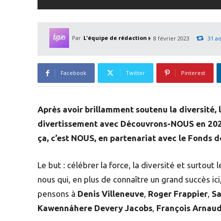
Par
L'équipe de rédaction
8 février 2023
31 a
Facebook
Twitter
Pinterest
Après avoir brillamment soutenu la diversité, l’
divertissement avec Découvrons-NOUS en 202
ça, c’est NOUS, en partenariat avec le Fonds
Le but : célébrer la force, la diversité et surtou
nous qui, en plus de connaître un grand succès ic
pensons à
Denis Villeneuve
,
Roger Frappier
,
Sa
Kawennáhere Devery Jacobs
,
François Arnau