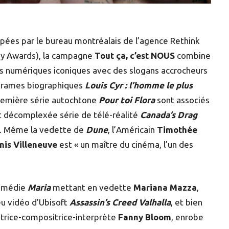
pées par le bureau montréalais de l’agence Rethink
egy Awards), la campagne
Tout ça, c’est NOUS
combine
jets numériques iconiques avec des slogans accrocheurs
s drames biographiques
Louis Cyr : l’homme le
plus
première série autochtone
Pour toi Flora
sont associés
 et décomplexée série de télé-réalité
Canada’s Drag
 ». Même la vedette de
Dune
, l’Américain
Timothée
nis Villeneuve
est « un maître du cinéma, l’un des
comédie
Maria
mettant en vedette
Mariana Mazza
,
jeu vidéo d’Ubisoft
Assassin’s Creed Valhalla
, et bien
autrice-compositrice-interprète
Fanny Bloom
, enrobe