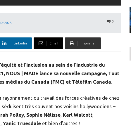
0
oût 2025
Linkedin
Email
Imprimer
équité et l’inclusion au sein de l’industrie du
1, NOUS | MADE lance sa nouvelle campagne, Tout
 des médias du Canada (FMC) et Téléfilm Canada.
t le rayonnement du travail des forces créatives de chez
i, séduisent très souvent nos voisins hollywoodiens –
rah Polley
,
Sophie Nélisse
,
Karl Walcott
,
d
,
Yanic Truesdale
et bien d’autres !